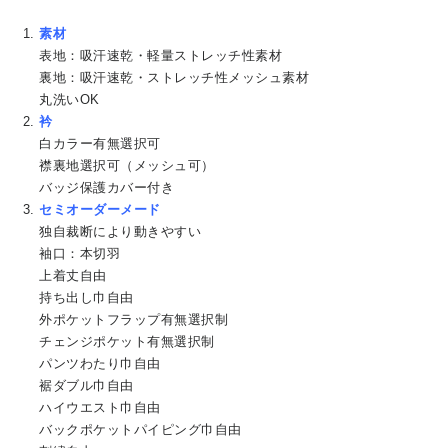
素材
表地：吸汗速乾・軽量ストレッチ性素材
裏地：吸汗速乾・ストレッチ性メッシュ素材
丸洗いOK
衿
白カラー有無選択可
襟裏地選択可（メッシュ可）
バッジ保護カバー付き
セミオーダーメード
独自裁断により動きやすい
袖口：本切羽
上着丈自由
持ち出し巾自由
外ポケットフラップ有無選択制
チェンジポケット有無選択制
パンツわたり巾自由
裾ダブル巾自由
ハイウエスト巾自由
バックポケットパイピング巾自由