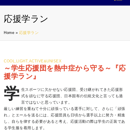
応援学ラン
Home
»
応援学ラン
COOL,LIGHT,ACTIVE&UNISEX
～学生応援団を熱中症から守る～『応
援学ラン』
学
生スポーツに欠かせない応援団、受け継がれてきた応援形
式を頑なに守る応援団、日本固有の伝統文化と言っても過
言ではないと思っています。
厳しい練習を重ねて十分に頑張っている選手に対して、さらに「頑張
れ」とエールを送るには、応援団員も日頃から選手以上に努力・精進
し、自らを律する必要があると考え、応援活動の際は学生の正装であ
る学生服を着用します。