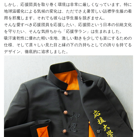
しかし、応援団員を取り巻く環境は非常に厳しくなっています。特に
地球温暖化による気候の変化は、ただでさえ暑苦しい詰襟学生服の着
用を邪魔します。それでも彼らは学生服を脱ぎません。
そんな愛すべき応援団員を応援したい、応援団という日本の伝統文化
を守りたい、そんな気持ちから「応援学ラン」は生まれました。
吸汗速乾性に優れた軽い生地、激しい動きを少しでも楽にするための
仕様、そして凛々しい見た目と縁の下の力持ちとしての誇りを持てる
デザイン、徹底的に追求しました。